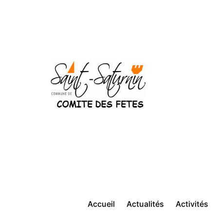
Aller
au
contenu
Comité
des
fêtes
Saint-
Saturnin
Accueil
Actualités
Activités